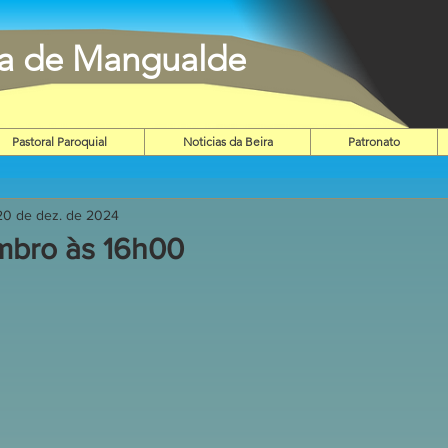
ia de Mangualde
Pastoral Paroquial
Noticias da Beira
Patronato
20 de dez. de 2024
mbro às 16h00