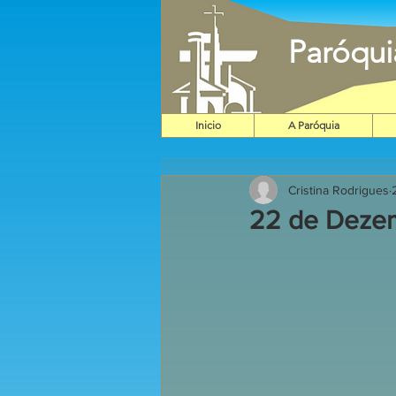
Paróqu
Inicio
A Paróquia
Cristina Rodrigues
22 de Deze