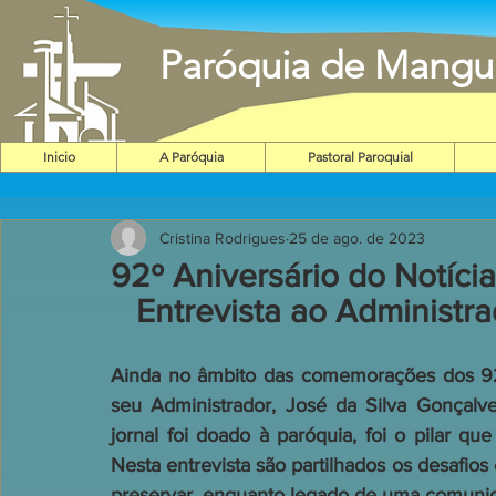
Paróquia de Mangu
Inicio
A Paróquia
Pastoral Paroquial
Cristina Rodrigues
25 de ago. de 2023
92º Aniversário do Notícia
Entrevista ao Administr
Ainda no âmbito das comemorações dos 92
seu Administrador, José da Silva Gonçalve
jornal foi doado à paróquia, foi o pilar qu
Nesta entrevista são partilhados os desafios 
preservar, enquanto legado de uma comuni