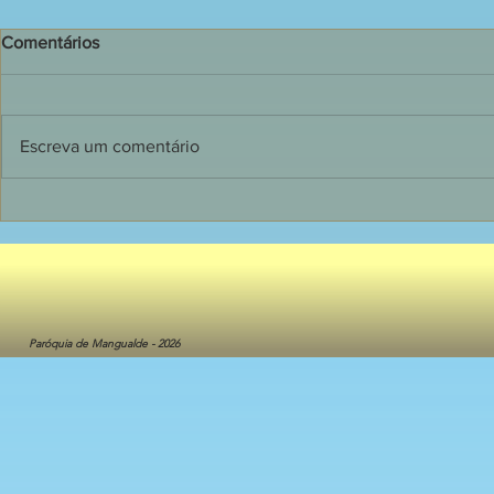
Comentários
Escreva um comentário
135 jovens receberam o
Dia de grand
Sacramento do Crisma em
Primeira C
Mangualde
crianças do 
Catequese
Paróquia de Mangualde - 2026