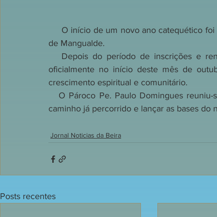
     O início de um novo ano catequético foi vivido com alegria, fé e compromisso na Paróquia 
de Mangualde.
   Depois do período de inscrições e renovações, as atividades catequéticas começaram 
oficialmente no início deste mês de out
crescimento espiritual e comunitário.
   O Pároco Pe. Paulo Domingues reuniu-se com os pais e catequistas para refletir sobre o 
caminho já percorrido e lançar as bases do 
Jornal Noticias da Beira
Posts recentes