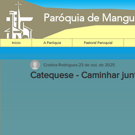
Paróquia de Mangu
Inicio
A Paróquia
Pastoral Paroquial
Cristina Rodrigues
23 de out. de 2025
Catequese - Caminhar jun