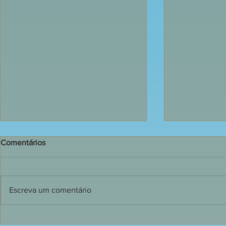
Comentários
Escreva um comentário
135 jovens receberam o
Dia de grand