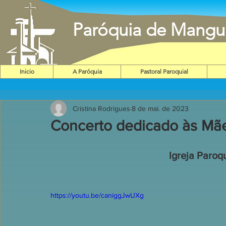
Paróquia de Mangu
Inicio
A Paróquia
Pastoral Paroquial
Cristina Rodrigues
8 de mai. de 2023
Concerto dedicado às Mã
Igreja Paroq
https://youtu.be/caniggJwUXg