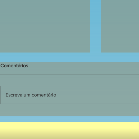
Comentários
Escreva um comentário
135 jovens receberam o
Dia de grand
Sacramento do Crisma em
Primeira C
Mangualde
crianças do 
Catequese