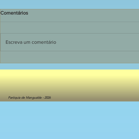
Comentários
Escreva um comentário
135 jovens receberam o
Dia de grand
Sacramento do Crisma em
Primeira C
Mangualde
crianças do 
Catequese
Paróquia de Mangualde - 2026