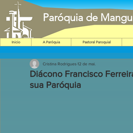
Paróquia de Mangu
Inicio
A Paróquia
Pastoral Paroquial
Cristina Rodrigues
12 de mai.
Diácono Francisco Ferreir
sua Paróquia