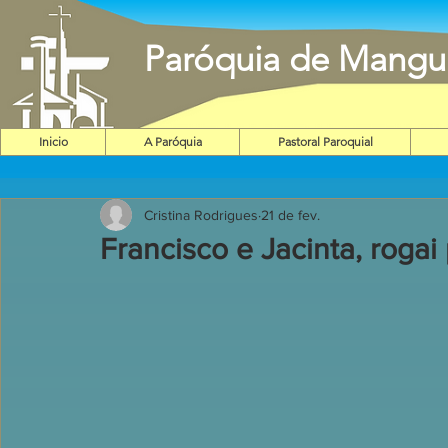
Paróquia de Mangu
Inicio
A Paróquia
Pastoral Paroquial
Cristina Rodrigues
21 de fev.
Francisco e Jacinta, rogai