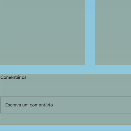
Comentários
Escreva um comentário
135 jovens receberam o
Dia de grand
Sacramento do Crisma em
Primeira C