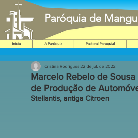
Paróquia de Mangu
Inicio
A Paróquia
Pastoral Paroquial
Cristina Rodrigues
22 de jul. de 2022
Marcelo Rebelo de Sousa 
de Produção de Automóve
Stellantis, antiga Citroen