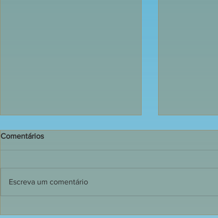
Comentários
Escreva um comentário
135 jovens receberam o
Dia de grand