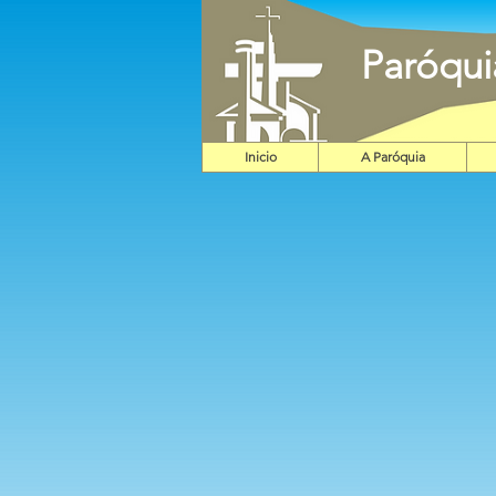
Paróqu
Inicio
A Paróquia