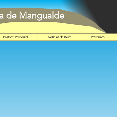
ia de Mangualde
Pastoral Paroquial
Noticias da Beira
Patronato