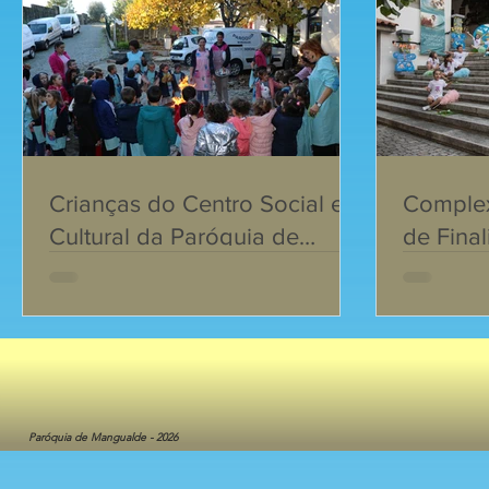
Crianças do Centro Social e
Complex
Cultural da Paróquia de
de Final
Mangualde comemoraram o
Dia de São Martinho
Paróquia de Mangualde - 2026