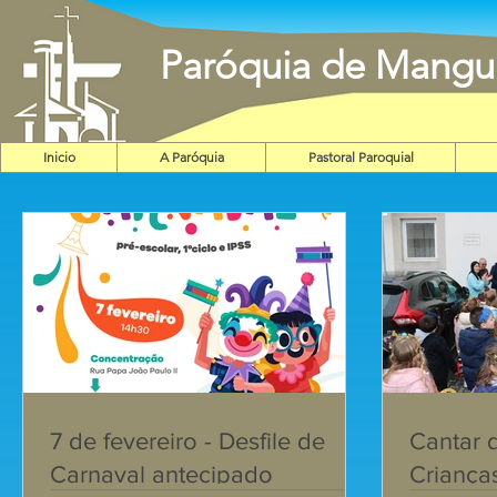
Paróquia de Mangu
Inicio
A Paróquia
Pastoral Paroquial
7 de fevereiro - Desfile de
Cantar 
Carnaval antecipado
Criança