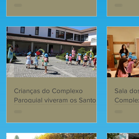
Infânci
Paroqui
Crianças do Complexo
Sala do
Paroquial viveram os Santos
Complex
Populares
escola d