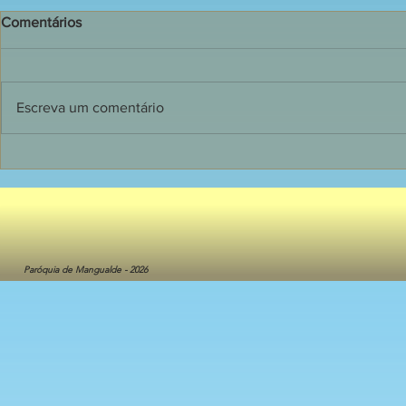
Comentários
Escreva um comentário
1ª. Pág. 20
1ª. Pág. 05/08/2026
Paróquia de Mangualde - 2026