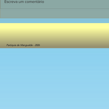
Escreva um comentário
1ª. Pág. 20
1ª. Pág. 05/08/2026
Paróquia de Mangualde - 2026