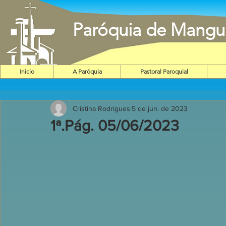
Paróquia de Mangu
Inicio
A Paróquia
Pastoral Paroquial
Cristina Rodrigues
5 de jun. de 2023
1ª.Pág. 05/06/2023