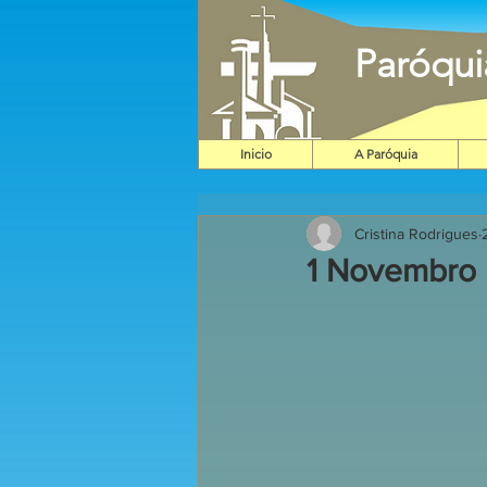
Paróqu
Inicio
A Paróquia
Cristina Rodrigues
1 Novembro