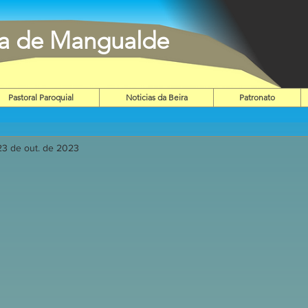
ia de Mangualde
Pastoral Paroquial
Noticias da Beira
Patronato
23 de out. de 2023