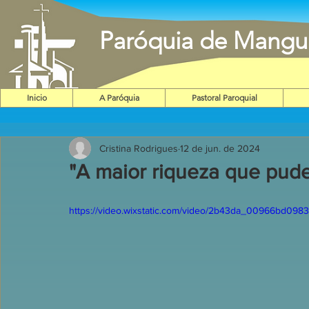
Paróquia de Mangu
Inicio
A Paróquia
Pastoral Paroquial
Cristina Rodrigues
12 de jun. de 2024
"A maior riqueza que pud
https://video.wixstatic.com/video/2b43da_00966bd098