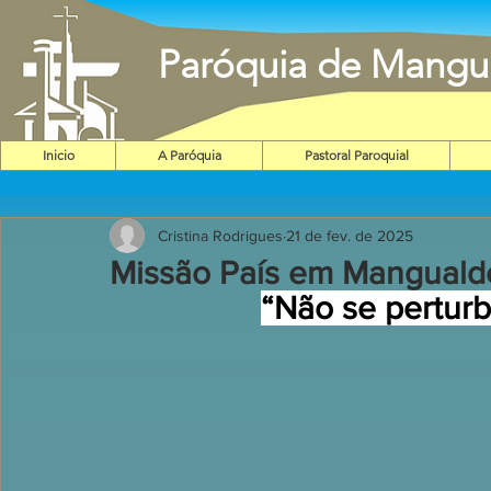
Paróquia de Mangu
Inicio
A Paróquia
Pastoral Paroquial
Cristina Rodrigues
21 de fev. de 2025
Missão País em Manguald
“Não se pertur