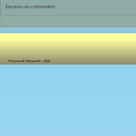
Escreva um comentário
1ª. Pág. 20
1ª. Pág. 05/08/2026
Paróquia de Mangualde - 2026