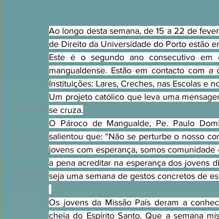
Ao longo desta semana, de 15 a 22 de fever
de Direito da Universidade do Porto estão 
Este é o segundo ano consecutivo em 
mangualdense. Estão em contacto com a co
Instituições: Lares, Creches, nas Escolas e no
Um projeto católico que leva uma mensage
se cruza.
O Pároco de Mangualde, Pe. Paulo Domin
salientou que: “Não se perturbe o nosso c
jovens com esperança, somos comunidade c
a pena acreditar na esperança dos jovens di
seja uma semana de gestos concretos de es
Os jovens da Missão País deram a conhec
cheia do Espírito Santo. Que a semana mis