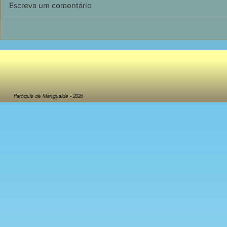
Escreva um comentário
1ª. Pág. 20
1ª. Pág. 05/08/2026
Paróquia de Mangualde - 2026