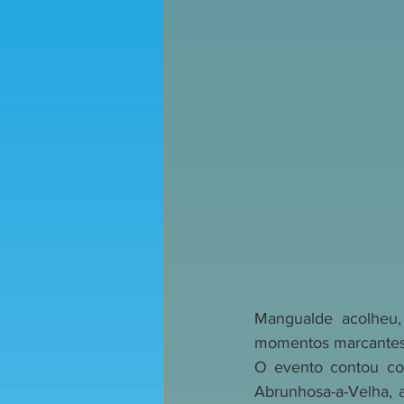
Mangualde acolheu,
momentos marcantes
O evento contou co
Abrunhosa-a-Velha, a