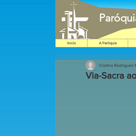
Paróqu
Inicio
A Paróquia
Cristina Rodrigues
Via-Sacra a