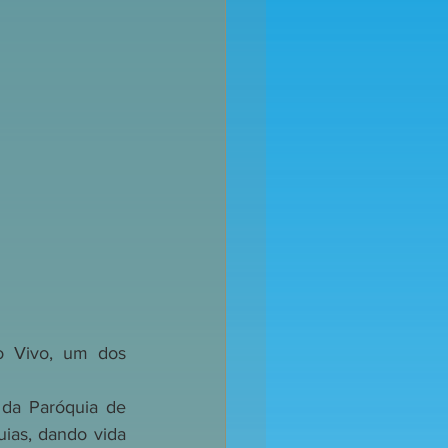
o Vivo, um dos 
da Paróquia de 
ias, dando vida 