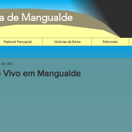
ia de Mangualde
Pastoral Paroquial
Noticias da Beira
Patronato
1 de abr.
o Vivo em Mangualde