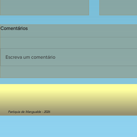
Comentários
Escreva um comentário
135 jovens receberam o
Dia de grand
Sacramento do Crisma em
Primeira C
Mangualde
crianças do 
Catequese
Paróquia de Mangualde - 2026