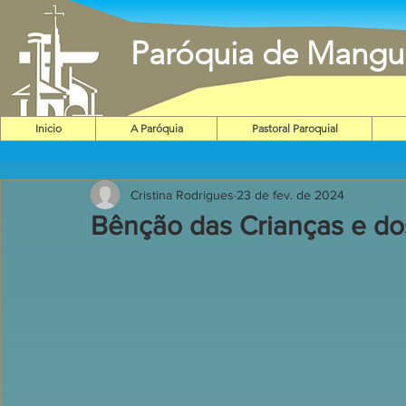
Paróquia de Mangu
Inicio
A Paróquia
Pastoral Paroquial
Cristina Rodrigues
23 de fev. de 2024
Bênção das Crianças e do