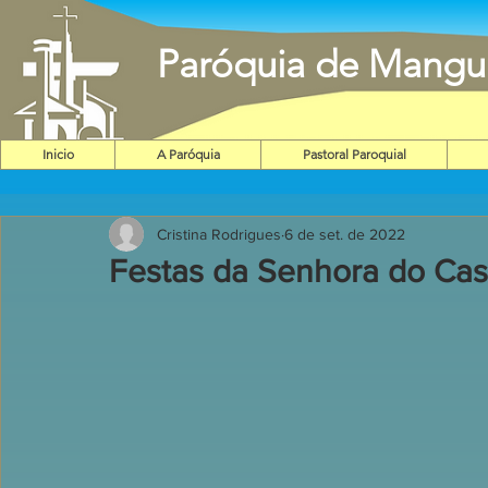
Paróquia de Mangu
Inicio
A Paróquia
Pastoral Paroquial
Cristina Rodrigues
6 de set. de 2022
Festas da Senhora do Cas