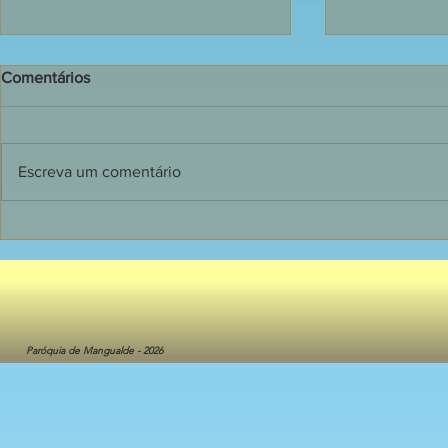
Comentários
Escreva um comentário
135 jovens receberam o
Dia de grand
Sacramento do Crisma em
Primeira C
Mangualde
crianças do 
Catequese
Paróquia de Mangualde - 2026