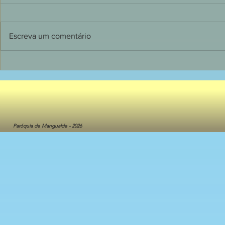
Escreva um comentário
135 jovens receberam o
Dia de grand
Sacramento do Crisma em
Primeira C
Mangualde
crianças do 
Catequese
Paróquia de Mangualde - 2026