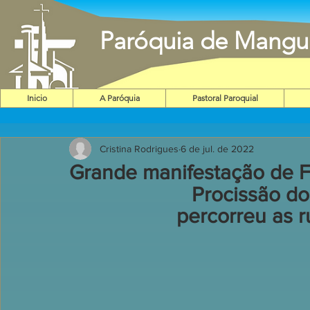
Paróquia de Mangu
Inicio
A Paróquia
Pastoral Paroquial
Cristina Rodrigues
6 de jul. de 2022
Grande manifestação de 
Procissão d
percorreu as 