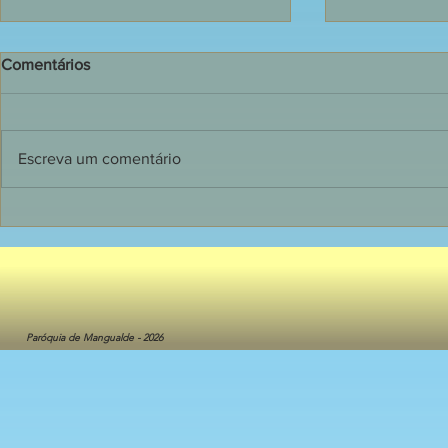
Comentários
Escreva um comentário
135 jovens receberam o
Dia de grand
Sacramento do Crisma em
Primeira C
Mangualde
crianças do 
Catequese
Paróquia de Mangualde - 2026