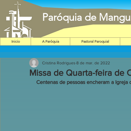
Paróquia de Mangu
Inicio
A Paróquia
Pastoral Paroquial
Cristina Rodrigues
8 de mar. de 2022
Missa de Quarta-feira de 
Centenas de pessoas encheram a Igreja 