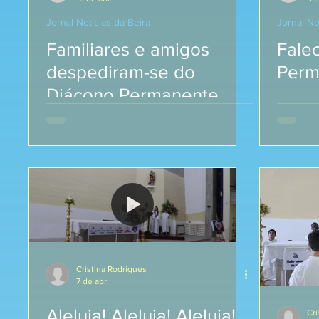
Jornal Noticias da Beira
Jornal No
Familiares e amigos
Fale
despediram-se do
Perm
Diácono Permanente
Manuel António Vaz
Cristina Rodrigues
7 de abr.
Aleluia! Aleluia! Aleluia!
Cri