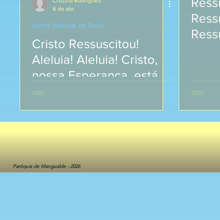
Ress
Cristina Rodrigues
6 de abr.
Ress
Jornal Noticias da Beira
Ressu
Cristo Ressuscitou!
Aleluia! Aleluia! Cristo,
nossa Esperança, está
vivo!
Paróquia de Mangualde - 2026