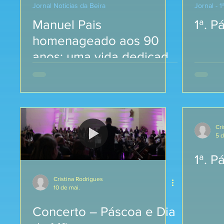
Jornal Noticias da Beira
Jornal - 1
Manuel Pais
1ª. 
homenageado aos 90
anos: uma vida dedicada
ao Complexo Paroquial
de Mangualde
Cri
5 d
1ª. 
Cristina Rodrigues
10 de mai.
Concerto – Páscoa e Dia