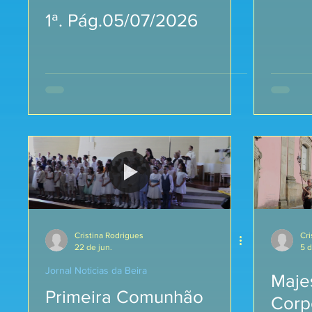
1ª. Pág.05/07/2026
Cristina Rodrigues
Cri
22 de jun.
5 d
Jornal Noticias da Beira
Maje
Primeira Comunhão
Corp