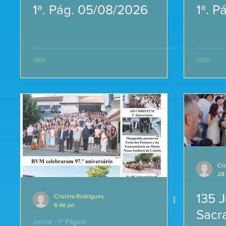
1ª. Pág. 05/08/2026
1ª. 
Cri
28 
135 
Cristina Rodrigues
6 de jul.
Sacr
Jornal - 1ª Página